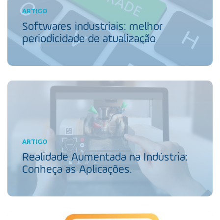
ARTIGO
Softwares industriais: melhor
periodicidade de atualização
ARTIGO
Realidade Aumentada na Indústria:
Conheça as Aplicações.