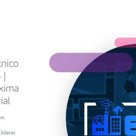
ficy iFIX - Sistema
ervisório
cy iFIX (ou GE iFIX) é uma ferramenta
rada da GE Vernova para supervisão e
e de qualquer tipo de processo
al.