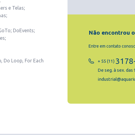
;
ers e Telas;
nas;
 GoTo; DoEvents;
Não encontrou o
es;
Entre em contato conosco
3178
p, Do Loop, For Each
+ 55 (11)
De seg. à sex. das 
industrial@aquari