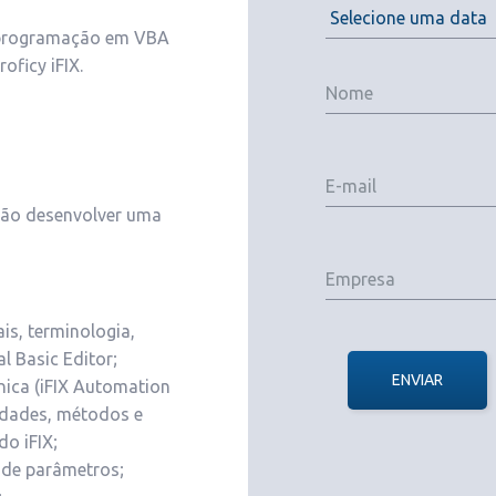
à programação em VBA
oficy iFIX.
irão desenvolver uma
is, terminologia,
al Basic Editor;
ENVIAR
nica (iFIX Automation
iedades, métodos e
o iFIX;
o de parâmetros;