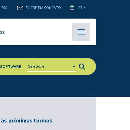
-1700
ENTRE EM CONTATO
PT
os
 SOFTWARE
 as próximas turmas