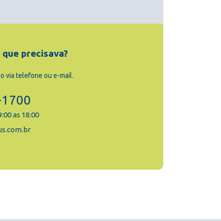
 que precisava?
 via telefone ou e-mail.
-1700
9:00 as 18:00
us.com.br