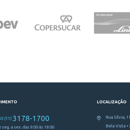
DIMENTO
LOCALIZAÇÃO
3178-1700
Rua Sílvia, 1
55 (11)
Bela Vista •
 seg. a sex. das 9:00 às 18:00