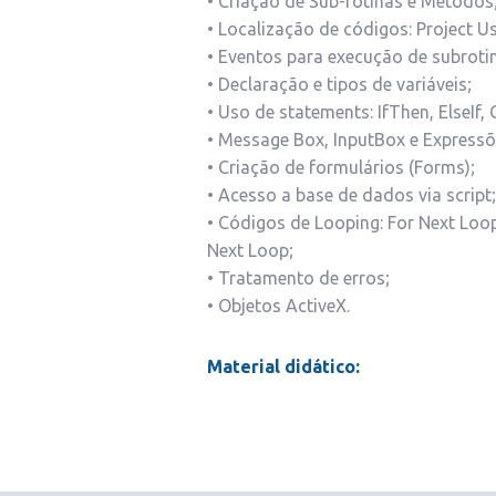
• Criação de Sub-rotinas e Métodos
• Localização de códigos: Project Us
• Eventos para execução de subroti
• Declaração e tipos de variáveis;
• Uso de statements: IfThen, ElseIf,
• Message Box, InputBox e Expressõ
• Criação de formulários (Forms);
• Acesso a base de dados via script;
• Códigos de Looping: For Next Loo
Next Loop;
• Tratamento de erros;
• Objetos ActiveX.
Material didático: