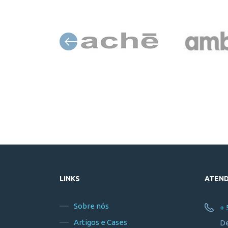
LINKS
ATEN
Sobre nós
+ 
Artigos e Cases
De