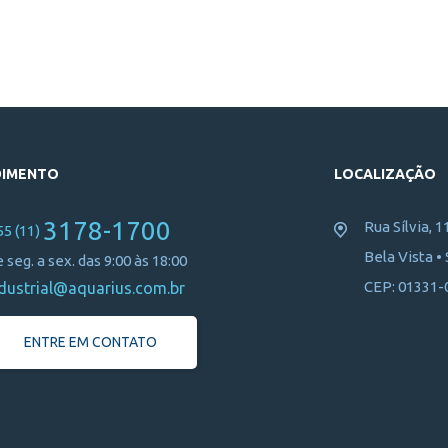
DIMENTO
LOCALIZAÇÃO
3178-1700
Rua Sílvia, 1
55 (11)
Bela Vista •
 seg. a sex. das 9:00 às 18:00
CEP: 01331-
dustrial@aquarius.com.br
ENTRE EM CONTATO