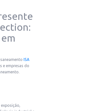
resente
ection:
s em
de saneamento
ISA
as e empresas do
saneamento.
 exposição,