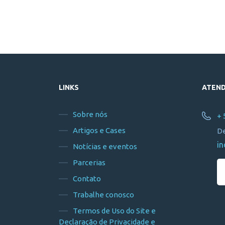
LINKS
ATEN
Sobre nós
+ 
Artigos e Cases
De
in
Notícias e eventos
Parcerias
Contato
Trabalhe conosco
Termos de Uso do Site e
Declaração de Privacidade e