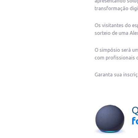
apresentando soluç
transformação digi
Os visitantes do e
sorteio de uma Ale
O simpósio será um
com profissionais d
Garanta sua inscriç
f