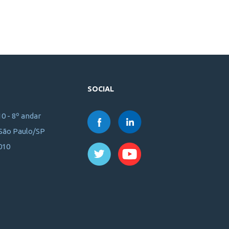
SOCIAL
10 - 8º andar
 São Paulo/SP
010