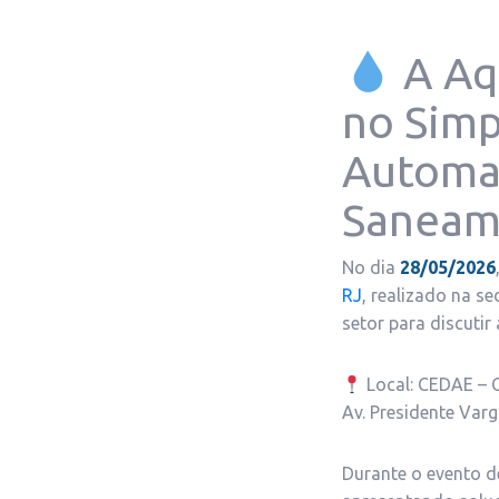
A Aq
no Simp
Automa
Saneam
No dia
28/05/2026
RJ
, realizado na s
setor para discuti
Local: CEDAE – 
Av. Presidente Var
Durante o evento d