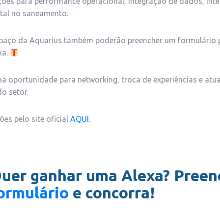
ões para performance operacional, integração de dados, inteli
tal no saneamento.
spaço da Aquarius também poderão preencher um formulário p
xa.
a oportunidade para networking, troca de experiências e atua
o setor.
ões pelo site oficial
AQUI
.
Q
uer ganhar uma Alexa? Preen
ormulário
e concorra!