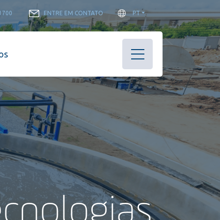
-1700
ENTRE EM CONTATO
PT
os
cnologias