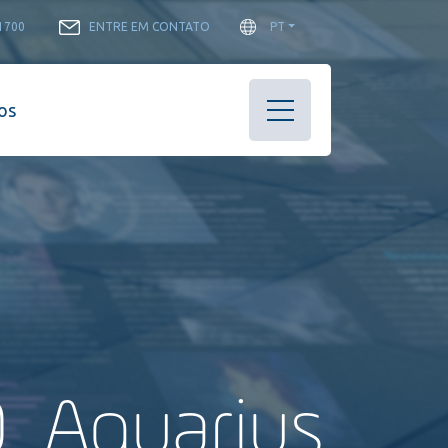
-1700
ENTRE EM CONTATO
PT
os
0, Aquarius