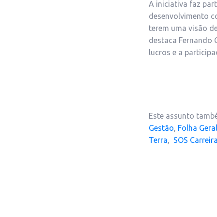
A iniciativa faz p
desenvolvimento co
terem uma visão de
destaca Fernando C
lucros e a partici
Este assunto també
Gestão
,
Folha Gera
Terra
,
SOS Carreir