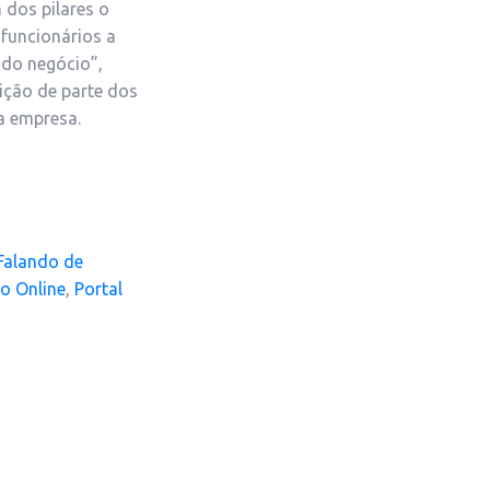
 dos pilares o
funcionários a
 do negócio”,
ição de parte dos
a empresa.
Falando de
io Online
,
Portal