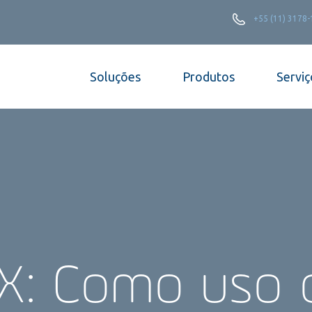
+55 (11) 3178
Soluções
Produtos
Serviç
FIX: Como uso 