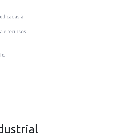
dedicadas à
a e recursos
is.
dustrial