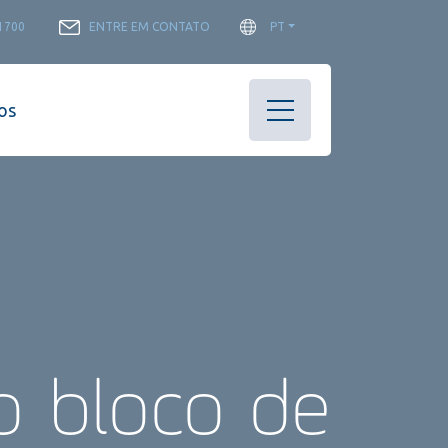
-1700
ENTRE EM CONTATO
PT
os
o bloco de