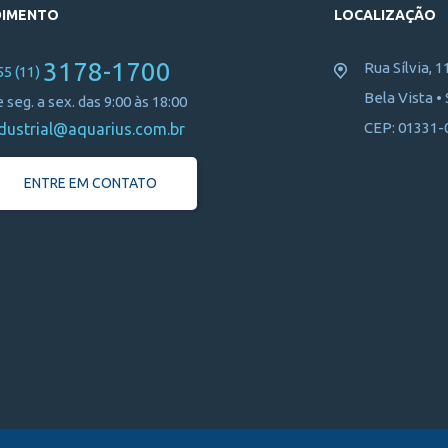
DIMENTO
LOCALIZAÇÃO
3178-1700
Rua Sílvia, 1
55 (11)
Bela Vista •
 seg. a sex. das 9:00 às 18:00
CEP: 01331-
dustrial@aquarius.com.br
ENTRE EM CONTATO